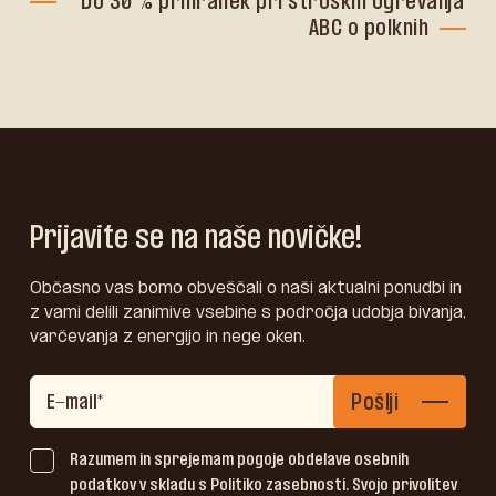
Do 30 % prihranek pri stroških ogrevanja
ABC o polknih
Prijavite se na naše novičke!
Občasno vas bomo obveščali o naši aktualni ponudbi in
z vami delili zanimive vsebine s področja udobja bivanja,
varčevanja z energijo in nege oken.
Pošlji
Razumem in sprejemam pogoje obdelave osebnih
podatkov v skladu s Politiko zasebnosti. Svojo privolitev