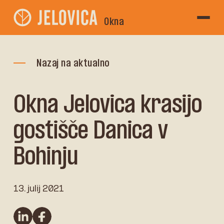
Okna
Nazaj na aktualno
Okna Jelovica krasijo
gostišče Danica v
Bohinju
13. julij 2021
linkedin
Facebook