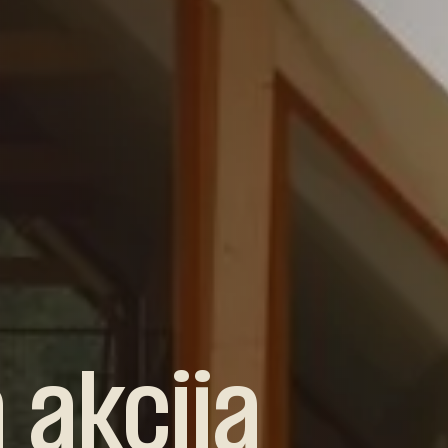
bivanja
 akcija