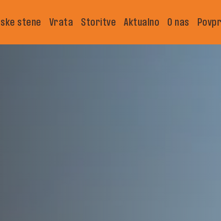
ske stene
Vrata
Storitve
Aktualno
O nas
Povpr