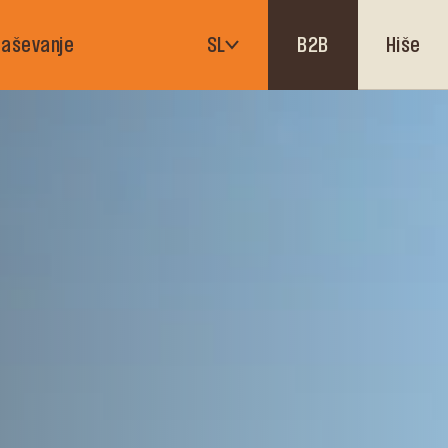
Hiše
aševanje
SL
B2B