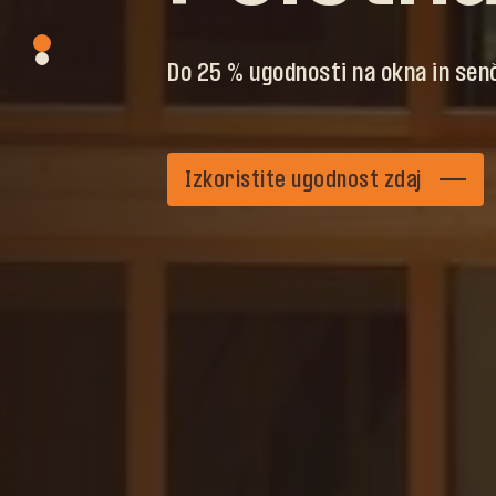
Lesena okna Jelovica stoletno tra
Do 25 % ugodnosti na okna in sen
pogum in prvovrstne materiale zdr
vaš dom oplemenitijo z vrhunsko i
Izkoristite ugodnost zdaj
Pridobi ponudbo