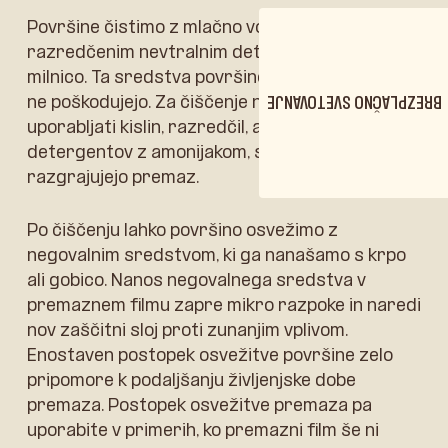
Površine čistimo z mlačno vodo ali močno
razredčenim nevtralnim detergentom oz.
milnico. Ta sredstva površino dobro očistijo in je
ne poškodujejo. Za čiščenje ne smemo
BREZPLAČNO SVETOVANJE
uporabljati kislin, razredčil, alkohola in
detergentov z amonijakom, saj te snovi
razgrajujejo premaz.
Po čiščenju lahko površino osvežimo z
negovalnim sredstvom, ki ga nanašamo s krpo
ali gobico. Nanos negovalnega sredstva v
premaznem filmu zapre mikro razpoke in naredi
nov zaščitni sloj proti zunanjim vplivom.
Enostaven postopek osvežitve površine zelo
pripomore k podaljšanju življenjske dobe
premaza. Postopek osvežitve premaza pa
uporabite v primerih, ko premazni film še ni