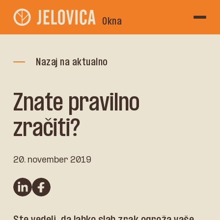
Okna
Nazaj na aktualno
Znate pravilno
zračiti?
20. november 2019
linkedin
Facebook
Ste vedeli, da lahko slab zrak ogroža vaše