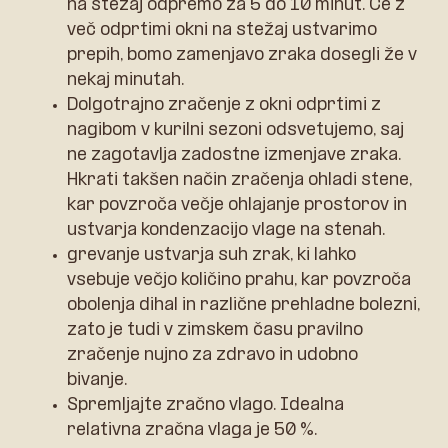
na stežaj odpremo za 5 do 10 minut. Če z
več odprtimi okni na stežaj ustvarimo
prepih, bomo zamenjavo zraka dosegli že v
nekaj minutah.
Dolgotrajno zračenje z okni odprtimi z
nagibom v kurilni sezoni odsvetujemo, saj
ne zagotavlja zadostne izmenjave zraka.
Hkrati takšen način zračenja ohladi stene,
kar povzroča večje ohlajanje prostorov in
ustvarja kondenzacijo vlage na stenah.
grevanje ustvarja suh zrak, ki lahko
vsebuje večjo količino prahu, kar povzroča
obolenja dihal in različne prehladne bolezni,
zato je tudi v zimskem času pravilno
zračenje nujno za zdravo in udobno
bivanje.
Spremljajte zračno vlago. Idealna
relativna zračna vlaga je 50 %.