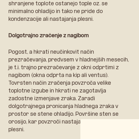
shranjene toplote ostanejo tople oz. se
minimalno ohladijo in tako ne pride do
kondenzacije ali nastajanja plesni.
Dolgotrajno zračenje z nagibom
Pogost, a hkrati neučinkovit način
prezračevanja, predvsem v hladnejših mesecih,
je t.i. trajno prezračevanje z okni odprtimi z
nagibom (okna odprta na kip ali ventus).
Tovrsten način zračenja povzroča velike
toplotne izgube in hkrati ne zagotavlja
zadostne izmenjave zraka. Zaradi
dolgotrajnega pronicanja hladnega zraka v
prostor se stene ohladijo. Površine sten se
orosijo, kar povzroči nastajanje kondenza in
plesni.