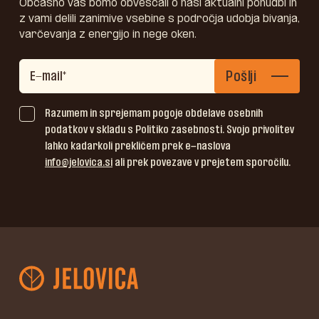
Občasno vas bomo obveščali o naši aktualni ponudbi in
z vami delili zanimive vsebine s področja udobja bivanja,
varčevanja z energijo in nege oken.
Pošlji
Razumem in sprejemam pogoje obdelave osebnih
podatkov v skladu s Politiko zasebnosti. Svojo privolitev
lahko kadarkoli prekličem prek e-naslova
info@jelovica.si
ali prek povezave v prejetem sporočilu.