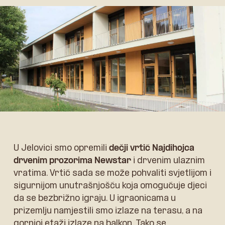
U Jelovici smo opremili
dečji vrtić Najdihojca
drvenim prozorima Newstar
i drvenim ulaznim
vratima. Vrtić sada se može pohvaliti svjetlijom i
sigurnijom unutrašnjošću koja omogućuje djeci
da se bezbrižno igraju. U igraonicama u
prizemlju namjestili smo izlaze na terasu, a na
gornjoj etaži izlaze na balkon. Tako se