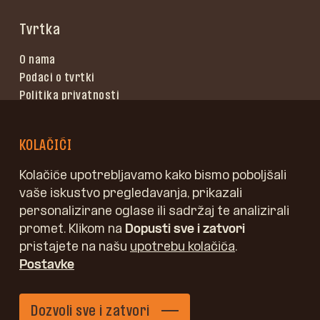
Tvrtka
O nama
Podaci o tvrtki
Politika privatnosti
Uvjeti korištenja
KOLAČIĆI
Kolačiće upotrebljavamo kako bismo poboljšali
vaše iskustvo pregledavanja, prikazali
personalizirane oglase ili sadržaj te analizirali
promet. Klikom na
Dopusti sve i zatvori
pristajete na našu
upotrebu kolačića
.
Postavke
Copyright © Jelovica, d.o.o.
Dozvoli sve i zatvori
Kidričeva 58, 4220 Škofja Loka, Slovenija