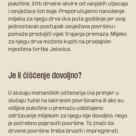
pukotine, štiti drvene okvire od vanjskih utjecaja
i osvježava ton boje. Preporučujemo nanošenje
mlijeka za njegu drva dva puta godišnje jer ovaj
jednostavan postupak osvježava površinu i
pomaže produljiti vijek trajanja premaza. Mlijeko
za njegu drva možete kupiti na prodajnim
mjestima tvrtke Jelovica.
Je li čišćenje dovoljno?
U slučaju mehaničkih oštećenja (na primjer u
slučaju tuče) na lakiranim površinama ili ako su
vidljive pukotine u premazu uobičajeno
održavanje mlijekom za njegu nije dovoljno, nego
je potrebno popraviti površine. To znači da
drvene površine treba brusiti i impregnirati,