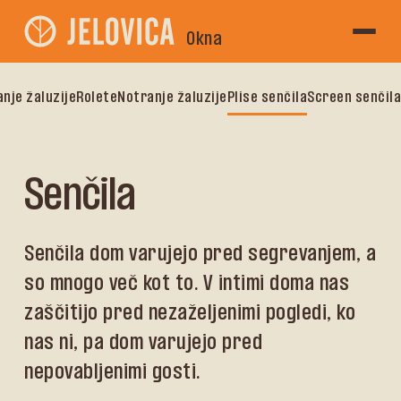
Okna
nje žaluzije
Rolete
Notranje žaluzije
Plise senčila
Screen senčila
Senčila
Senčila dom varujejo pred segrevanjem, a
so mnogo več kot to. V intimi doma nas
zaščitijo pred nezaželjenimi pogledi, ko
nas ni, pa dom varujejo pred
nepovabljenimi gosti.