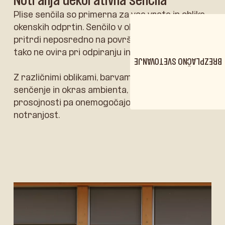
Plise senčila so primerna za vse vrste in oblike
okenskih odprtin. Senčilo v obliki harmonike se
pritrdi neposredno na površino stekla in nas
tako ne ovira pri odpiranju in zapiranju oken.
BREZPLAČNO SVETOVANJE
Z različnimi oblikami, barvami in vzorci nudijo
senčenje in okras ambienta, različne stopnje
prosojnosti pa onemogočajo neželene poglede v
notranjost.