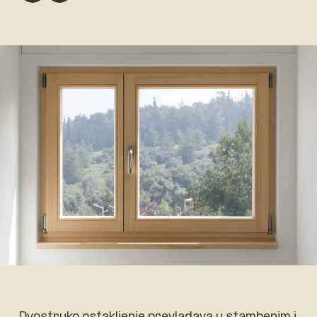
Dvostruko ostakljenje prevladava u stambenim i