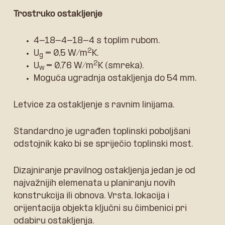
Trostruko ostakljenje
4-18-4-18-4 s toplim rubom.
2
U
= 0,5 W/m
K.
g
2
U
= 0,76 W/m
K (smreka).
w
Moguća ugradnja ostakljenja do 54 mm.
Letvice za ostakljenje s ravnim linijama.
Standardno je ugrađen toplinski poboljšani
odstojnik kako bi se spriječio toplinski most.
Dizajniranje pravilnog ostakljenja jedan je od
najvažnijih elemenata u planiranju novih
konstrukcija ili obnova. Vrsta, lokacija i
orijentacija objekta ključni su čimbenici pri
odabiru ostakljenja.