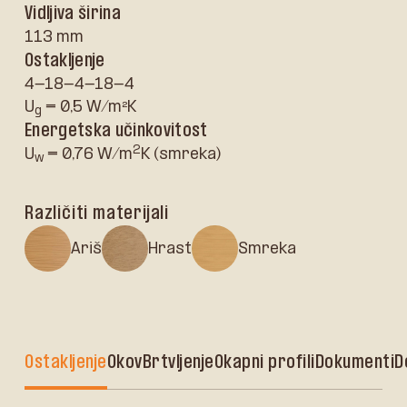
Vidljiva širina
113 mm
Ostakljenje
4-18-4-18-4
U
= 0,5 W/m²K
g
Energetska učinkovitost
2
U
= 0,76 W/m
K (smreka)
w
Različiti materijali
Ariš
Hrast
Smreka
Ostakljenje
Okov
Brtvljenje
Okapni profili
Dokumenti
D