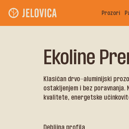
Prozori
P
Ekoline Pr
Klasičan drvo-aluminijski proz
ostakljenjem i bez poravnanja. 
kvalitete, energetske učinkovitos
Debljina profila