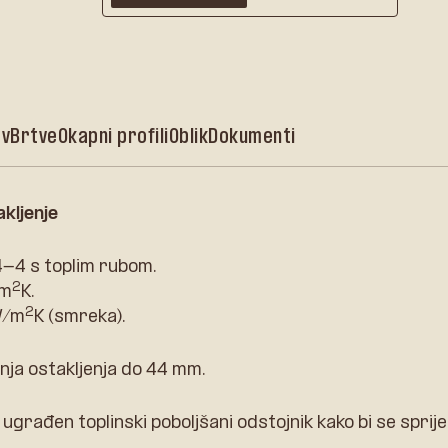
ov
Brtve
Okapni profili
Oblik
Dokumenti
kljenje
4 s toplim rubom.
2
/m
K.
2
W/m
K (smreka).
ja ostakljenja do 44 mm.
ugrađen toplinski poboljšani odstojnik kako bi se sprije