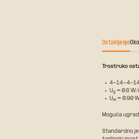
Ostakljenje
Ok
Trostruko osta
4-14-4-14-
U
= 0,6 W
g
U
= 0,90 
w
Moguća ugradn
Standardno je 
toplinski most.