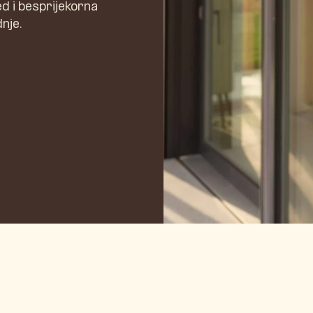
ed i besprijekorna
nje.