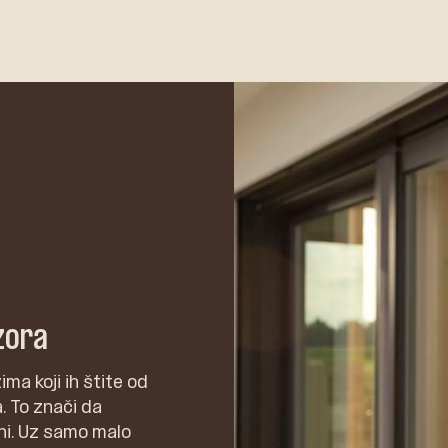
zora
ma koji ih štite od
a. To znači da
ni. Uz samo malo