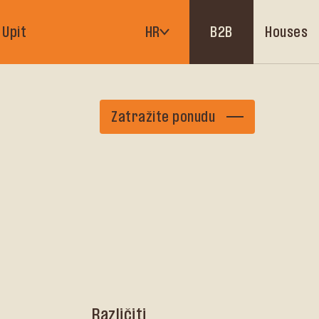
Houses
Upit
HR
B2B
Zatražite ponudu
Različiti