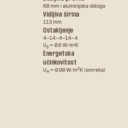
68 mm i aluminijska obloga
Vidljiva širina
113 mm
Ostakljenje
4-14-4-14-4
U
= 0,6 W/m²K
g
Energetska
učinkovitost
2
U
= 0,90 W/m
K (smreka)
w