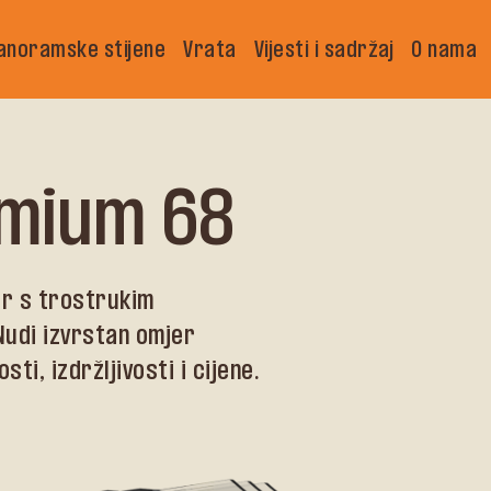
anoramske stijene
Vrata
Vijesti i sadržaj
O nama
emium 68
or s trostrukim
Nudi izvrstan omjer
ti, izdržljivosti i cijene.