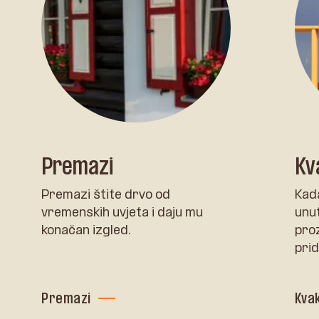
Premazi
Kv
Premazi štite drvo od
Kad
vremenskih uvjeta i daju mu
unu
konačan izgled.
pro
prid
Premazi
Kva