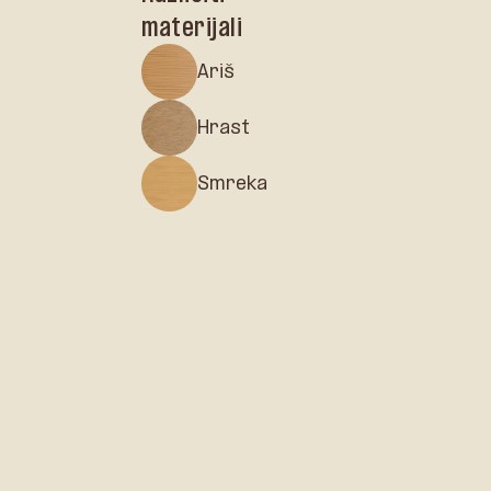
materijali
Ariš
Hrast
Smreka