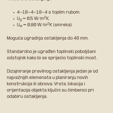
4-18-4-18-4 s toplim rubom.
2
U
= 0,5 W/m
K.
g
2
U
= 0,80 W/m
K (smreka).
w
Moguća ugradnja ostakljenja do 46 mm.
Standardno je ugrađen toplinski poboljšani
odstojnik kako bi se spriječio toplinski most.
Dizajniranje pravilnog ostakljenja jedan je od
najvažnijih elemenata u planiranju novih
konstrukcija ili obnova. Vrsta, lokacija i
orijentacija objekta ključni su čimbenici pri
odabiru ostakljenja.