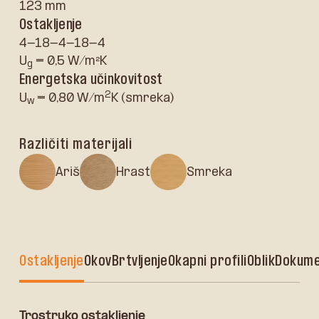
123 mm
Ostakljenje
4-18-4-18-4
U
= 0,5 W/m²K
g
Energetska učinkovitost
2
U
= 0,80 W/m
K (smreka)
w
Različiti materijali
Ariš
Hrast
Smreka
Ostakljenje
Okov
Brtvljenje
Okapni profili
Oblik
Dokume
Trostruko ostakljenje