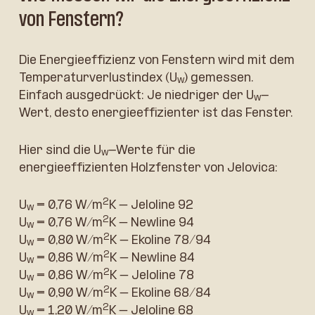
von Fenstern?
Die Energieeffizienz von Fenstern wird mit dem
Temperaturverlustindex (U
) gemessen.
w
Einfach ausgedrückt: Je niedriger der U
-
w
Wert, desto energieeffizienter ist das Fenster.
Hier sind die U
-Werte für die
w
energieeffizienten Holzfenster von Jelovica:
2
U
= 0,76 W/m
K – Jeloline 92
w
2
U
= 0,76 W/m
K – Newline 94
w
2
U
= 0,80 W/m
K – Ekoline 78/94
w
2
U
= 0,86 W/m
K – Newline 84
w
2
U
= 0,86 W/m
K – Jeloline 78
w
2
U
= 0,90 W/m
K – Ekoline 68/84
w
2
U
= 1,20 W/m
K – Jeloline 68
w