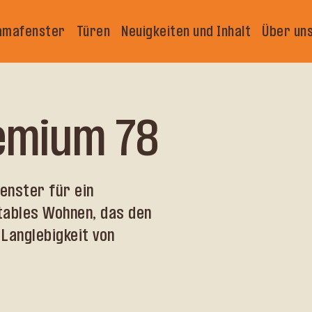
amafenster
Türen
Neuigkeiten und Inhalt
Über un
remium 78
enster für ein
tables Wohnen, das den
 Langlebigkeit von