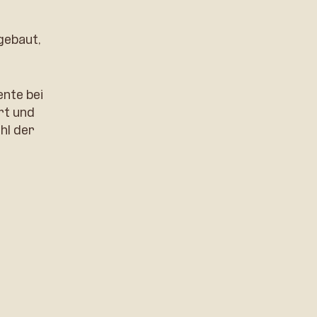
gebaut,
ente bei
rt und
hl der