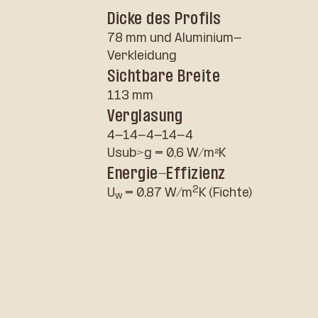
Dicke des Profils
78 mm und Aluminium-
Verkleidung
Sichtbare Breite
113 mm
Verglasung
4-14-4-14-4
Usub>g = 0,6 W/m²K
Energie-Effizienz
2
U
= 0,87 W/m
K (Fichte)
w