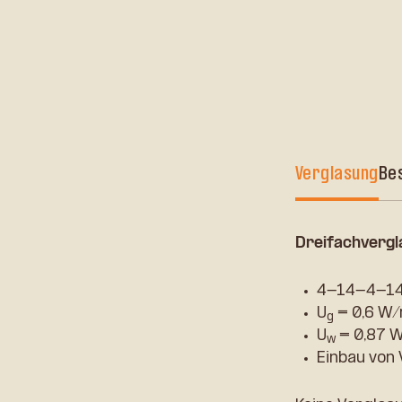
Verglasung
Be
Dreifachvergl
4-14-4-14
U
= 0,6 W
g
U
= 0,87 
w
Einbau von 