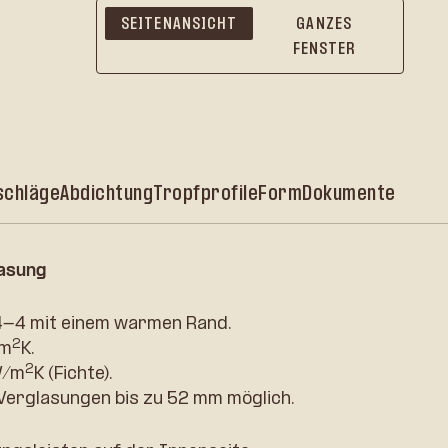
SEITENANSICHT
GANZES
FENSTER
schläge
Abdichtung
Tropfprofile
Form
Dokumente
asung
-4 mit einem warmen Rand.
2
/m
K.
2
W/m
K (Fichte).
Verglasungen bis zu 52 mm möglich.